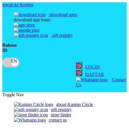
lewati ke Konten
download apps
download app from:
gift registry
Bahasa
ID
LOGIN
DAFTAR
Contact
Us
Toggle Nav
about Kanmo Circle
gift registry
store finder
contact us