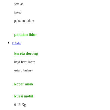
Dae Organics
setelan
Docare
jaket
Doona
pakaian dalam
Down To Earth
Drew
pakaian tidur
Dr. Brown's
TOGEL
E
kereta dorong
ELC
bayi baru lahir
Ergobaby
usia 6 bulan+
Expert Care
koper anak
Ezyroller
kursi mobil
F
0-13 Kg
Felt So Sweet