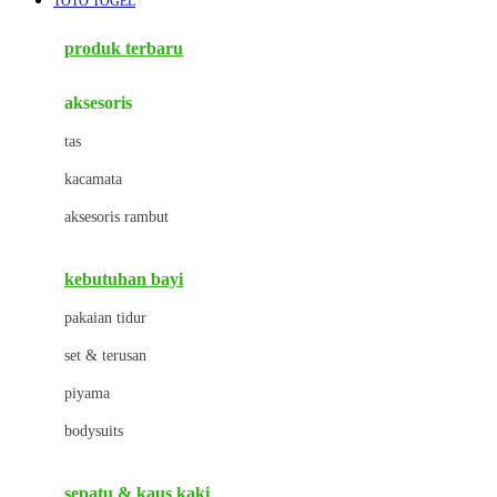
TOTO TOGEL
Azetabio
produk terbaru
B
aksesoris
Baabaasheepz
tas
Babiators
kacamata
Baby Dove
aksesoris rambut
Baby Jogger
Baby Rovega
kebutuhan bayi
Babybee
pakaian tidur
Banana Boat
set & terusan
Banz
piyama
Barbie
bodysuits
Beaba
Beauty Barn
sepatu & kaus kaki