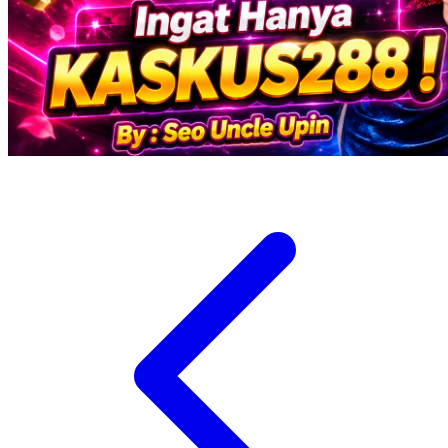
Xootz
Y
Yamatoya
Z
Zaxy
Zoggs
0-9
4Moms
59S