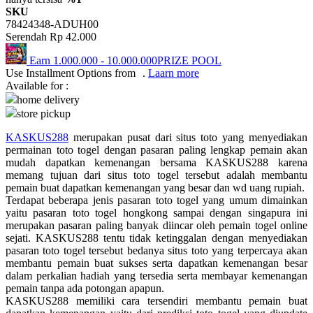
Q
SKU
78424348-ADUH00
Serendah
Rp 42.000
QV Baby
Earn
1.000.000
-
10.000.000
PRIZE POOL
R
Use Installment Options from
.
Laarn more
Available for :
Real Shades
home delivery
store pickup
Red Castle
KASKUS288
merupakan pusat dari situs toto yang menyediakan
Ribbon Madness
permainan toto togel dengan pasaran paling lengkap pemain akan
mudah dapatkan kemenangan bersama KASKUS288 karena
S
memang tujuan dari situs toto togel tersebut adalah membantu
pemain buat dapatkan kemenangan yang besar dan wd uang rupiah.
Sebamed
Terdapat beberapa jenis pasaran toto togel yang umum dimainkan
yaitu pasaran toto togel hongkong sampai dengan singapura ini
Silver Cross
merupakan pasaran paling banyak diincar oleh pemain togel online
sejati. KASKUS288 tentu tidak ketinggalan dengan menyediakan
Simply Idea
pasaran toto togel tersebut bedanya situs toto yang terpercaya akan
membantu pemain buat sukses serta dapatkan kemenangan besar
Skip Hop
dalam perkalian hadiah yang tersedia serta membayar kemenangan
pemain tanpa ada potongan apapun.
Spectra
KASKUS288 memiliki cara tersendiri membantu pemain buat