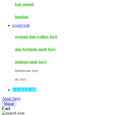
Moby
bak mandi
Momami
handuk
Mothercare
KASKUS288
Mustela
ayunan dan walker bayi
My Buddy Tag
My K
alas bermain anak bayi
N
mainan anak bayi
Naif
mothercare toys
Nike
elc toys
Nordic Natural
KASKUS 288
Nuby
Akun Saya
Nuna
Masuk
Cari
O