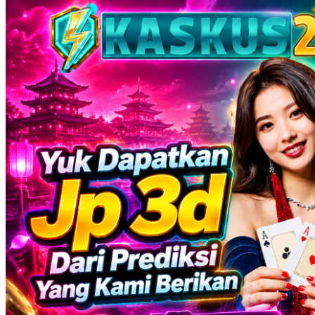
Twistshake
TY Toys
U
V
Veja
Vitaflow
Vtech
W
Waterland
Wellness
X